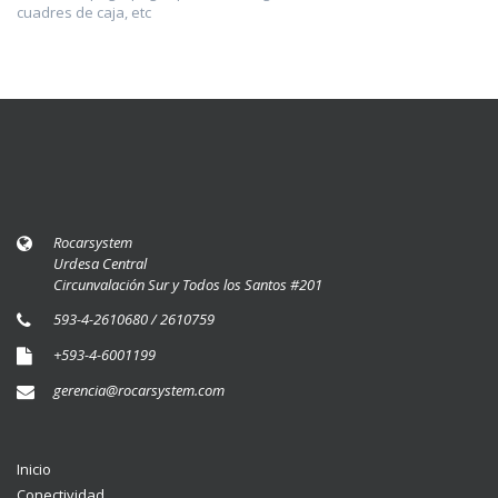
cuadres de caja, etc
Rocarsystem
Urdesa Central
Circunvalación Sur y Todos los Santos #201
593-4-2610680 / 2610759
+593-4-6001199
gerencia@rocarsystem.com
Inicio
Conectividad