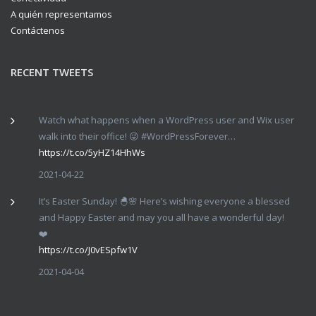
A quién representamos
Contáctenos
RECENT TWEETS
Watch what happens when a WordPress user and Wix user
walk into their office! 😜 #WordPressForever…
https://t.co/5yHZ14HhWs
2021-04-22
It’s Easter Sunday! 🐣🌸 Here’s wishing everyone a blessed
and Happy Easter and may you all have a wonderful day!
❤️
https://t.co/J0vESpfw1V
2021-04-04