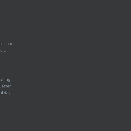
lk into
ver…
ishing
Easter
ul day!