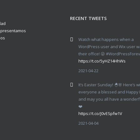
RECENT TWEETS
dad
representamos
nos
Watch what happens when a
WordPress user and Wix user wa
their office! 😜 #WordPressFore
https://t.co/5yHZ14HhWs
2021-04-22
It’s Easter Sunday! 🐣🌸 Here’s w
everyone a blessed and Happy 
and may you all have a wonderf
❤️
https://t.co/J0vESpfw1V
2021-04-04