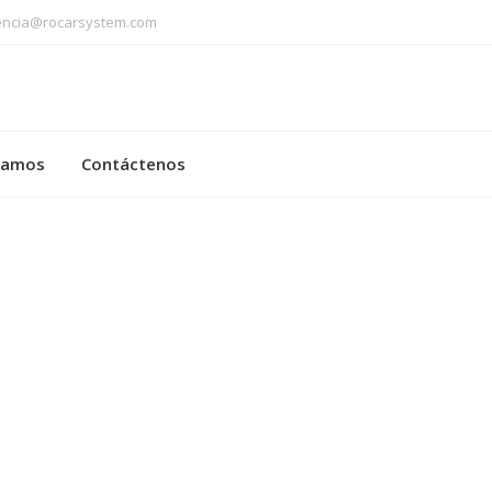
encia@rocarsystem.com
ntamos
Contáctenos