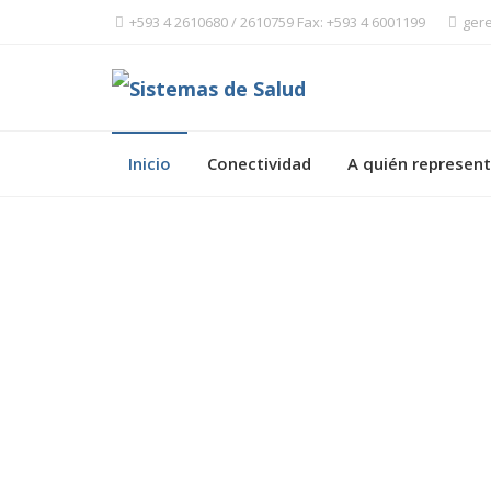
+593 4 2610680 / 2610759 Fax: +593 4 6001199
ger
Inicio
Conectividad
A quién represe